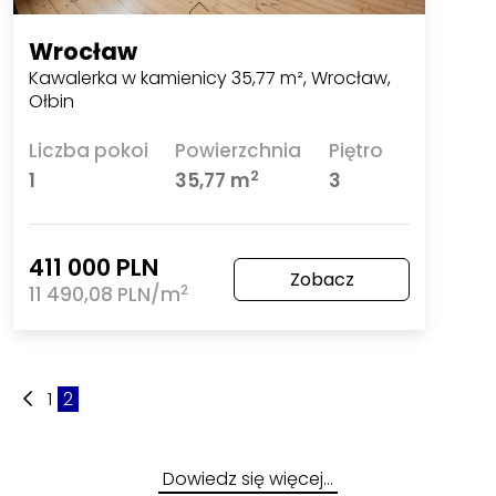
Wrocław
Kawalerka w kamienicy 35,77 m², Wrocław,
Ołbin
Liczba pokoi
Powierzchnia
Piętro
2
1
35,77 m
3
411 000 PLN
Zobacz
2
11 490,08 PLN/m
1
2
Dowiedz się więcej…