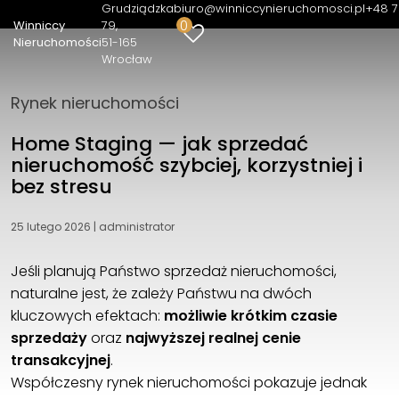
Grudziądzka
biuro@winniccynieruchomosci.pl
+48 7
0
Winniccy
79
Nieruchomości
51-165
Wrocław
Winniccy Nieruchomości
Rynek nieruchomości
Home Staging — jak sprzedać
nieruchomość szybciej, korzystniej i
bez stresu
25 lutego 2026
|
administrator
Jeśli planują Państwo sprzedaż nieruchomości,
naturalne jest, że zależy Państwu na dwóch
kluczowych efektach:
możliwie krótkim czasie
sprzedaży
oraz
najwyższej realnej cenie
transakcyjnej
.
Współczesny rynek nieruchomości pokazuje jednak