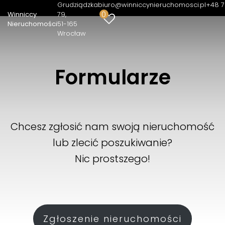
Grudziądzka
biuro@winniccynieruchomosci.pl
+48 7
0
Winniccy
79
Nieruchomości
51-165
Wrocław
Winniccy Nieruchomości
Formularze
Chcesz zgłosić nam swoją nieruchomość
lub zlecić poszukiwanie?
Nic prostszego!
Zgłoszenie nieruchomości