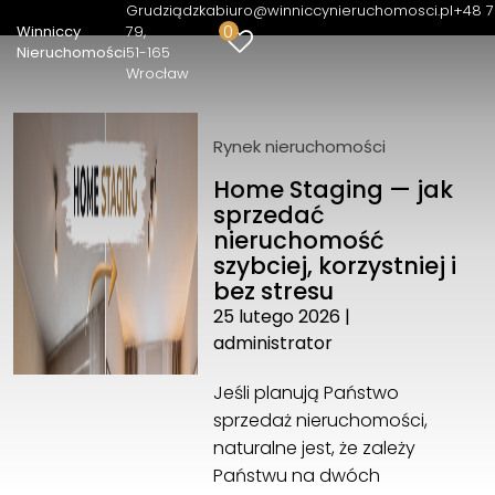
Grudziądzka
biuro@winniccynieruchomosci.pl
+48 7
0
Winniccy
79
Nieruchomości
51-165
Wrocław
Winniccy Nieruchomości
Rynek nieruchomości
Home Staging — jak
sprzedać
nieruchomość
szybciej, korzystniej i
bez stresu
25 lutego 2026
|
administrator
Jeśli planują Państwo
sprzedaż nieruchomości,
naturalne jest, że zależy
Państwu na dwóch