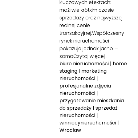
kluczowych efektach:
możliwie krótkim czasie
sprzedaży oraz najwyższej
realnej cenie
transakcyjnej.Współczesny
rynek nieruchomości
pokazuje jednak jasno —
samo
Czytaj więcej…
biuro nieruchomości
|
home
staging
|
marketing
nieruchomości
|
profesjonalne zdjęcia
nieruchomości
|
przygotowanie mieszkania
do sprzedaży
|
sprzedaż
nieruchomości
|
winniccynieruchomości
|
Wrocław