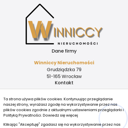
Dane firmy
Winniccy Nieruchomości
Grudziądzka 79
51-165 Wrocław
Kontakt
biuro@winniccynieruchomosci.pl
Ta strona używa plików cookies. Kontynuując przeglądanie
+48 780 038 800
naszej strony, wyrażasz zgodę na wykorzystywanie przez nas
Znajdziesz nas tu
plików cookies zgodnie z aktualnymi ustawieniami przeglądarki i
Polityką Prywatności.
Dowiedz się więcej
Hej! Chętnie Ci pomogę
Klikając "Akceptuję" zgadasz się na wykorzystywanie przez nas